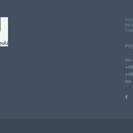
DO
PR
CH
Prz
tel
+48
+48
fax