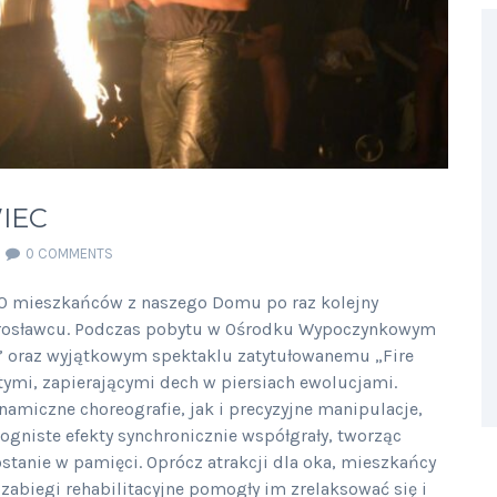
WIEC
0 COMMENTS
40 mieszkańców z naszego Domu po raz kolejny
Jarosławcu. Podczas pobytu w Ośrodku Wypoczynkowym
a” oraz wyjątkowym spektaklu zatytułowanemu „Fire
ymi, zapierającymi dech w piersiach ewolucjami.
amiczne choreografie, jak i precyzyjne manipulacje,
ogniste efekty synchronicznie współgrały, tworząc
tanie w pamięci. Oprócz atrakcji dla oka, mieszkańcy
 zabiegi rehabilitacyjne pomogły im zrelaksować się i