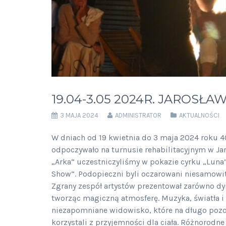
19.04-3.05 2024R. JAROSŁA
3 MAJA 2024
ADMINISTRATOR
AKTUALNOŚCI
W dniach od 19 kwietnia do 3 maja 2024 roku 
odpoczywało na turnusie rehabilitacyjnym w 
„Arka” uczestniczyliśmy w pokazie cyrku „Lun
Show”. Podopieczni byli oczarowani niesamowit
Zgrany zespół artystów prezentował zarówno dyn
tworząc magiczną atmosferę. Muzyka, światła i 
niezapomniane widowisko, które na długo pozos
korzystali z przyjemności dla ciała. Różnorodne