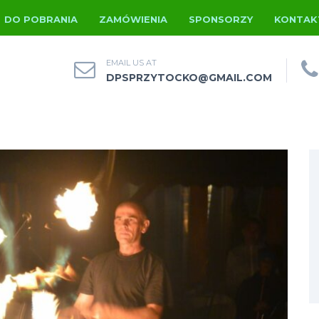
DO POBRANIA
ZAMÓWIENIA
SPONSORZY
KONTAK
EMAIL US AT
DPSPRZYTOCKO@GMAIL.COM