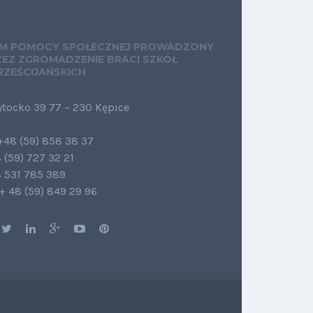
M POMOCY SPOŁECZNEJ PROWADZONY
ZEZ ZGROMADZENIE BRACI SZKÓŁ
RZEŚCIJAŃSKICH
ytocko 39 77 – 230 Kępice
.+48 (59) 858 38 37
 (59) 727 32 21
 531 785 389
 + 48 (59) 849 29 96