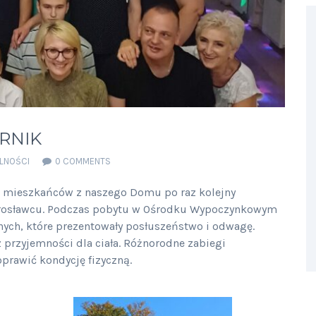
ERNIK
LNOŚCI
0 COMMENTS
0 mieszkańców z naszego Domu po raz kolejny
Jarosławcu. Podczas pobytu w Ośrodku Wypoczynkowym
ych, które prezentowały posłuszeństwo i odwagę.
z przyjemności dla ciała. Różnorodne zabiegi
oprawić kondycję fizyczną.