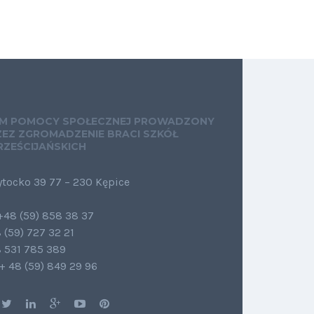
M POMOCY SPOŁECZNEJ PROWADZONY
ZEZ ZGROMADZENIE BRACI SZKÓŁ
RZEŚCIJAŃSKICH
ytocko 39 77 – 230 Kępice
.+48 (59) 858 38 37
 (59) 727 32 21
 531 785 389
 + 48 (59) 849 29 96